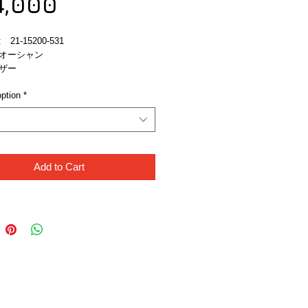
Sale
Price
4,000
Price
21-15200-531
オーシャン
ザー
ption
*
Add to Cart
Like Us!