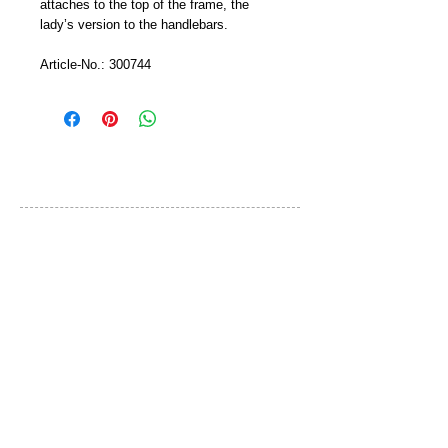
attaches to the top of the frame, the 
lady’s version to the handlebars.
Article-No.: 300744
カスタマーサービス
ご利用規約
お問い合わせ
プライバシーポリシー
特定取引法に基づく表示
ブランド
QLOCKTWO