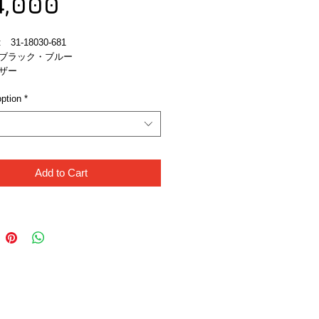
Sale
Price
4,000
Price
31-18030-681
ブラック・ブルー
ザー
ption
*
Add to Cart
Like Us!