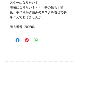
スターになりたい！
海賊になりたい！・・・夢の数も十卵十
色。手作りかぎ編みのマスクを着せて夢
を叶えてあげませんか。
商品番号: 200606 
カスタマーサービス
ご利用規約
お問い合わせ
プライバシーポリシー
特定取引法に基づく表示