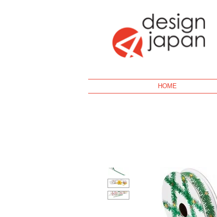
Geek
HOME