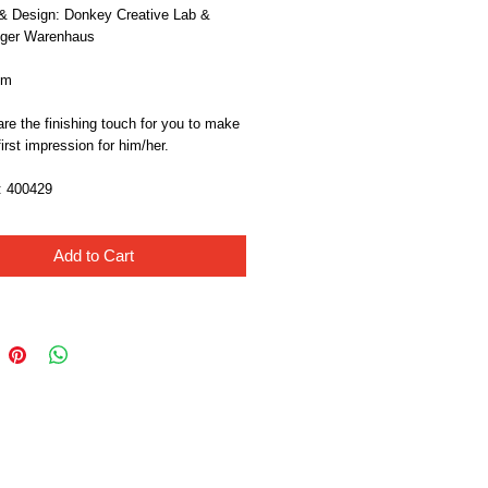
& Design: Donkey Creative Lab & 
nger Warenhaus
 m
re the finishing touch for you to make 
first impression for him/her.
400429 
Add to Cart
Like Us!