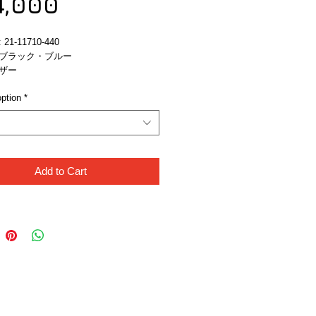
Sale
Price
4,000
Price
1-11710-440
ブラック・ブルー
ザー
ption
*
Add to Cart
Like Us!