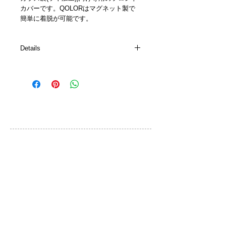
カバーです。QOLORはマグネット製で
簡単に着脱が可能です。
Details
Details
•synthetic glass front with polished
edges, different colors and languages
available
•dimensions 450×450×2mm /
カスタマーサービス
17.72×17.72×0.08inch
• weight approx. 0,75 kg / 1.65lbs
ご利用規約
•Handmade in Germany by Biegert &
Funk Product GmbH & Co. KG
お問い合わせ
プライバシーポリシー
特定取引法に基づく表示