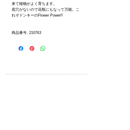
来て植物がよく育ちます。
底穴がないので花瓶にもなって万能。こ
れぞドンキーのFlower Power!!
商品番号: 210763
カスタマーサービス
ご利用規約
お問い合わせ
プライバシーポリシー
特定取引法に基づく表示