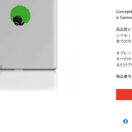
Concept&
in Germa
高品質ビ
シール｜
全てのモデ
タブレッ
キーの小さ
るだけで
商品番号: 