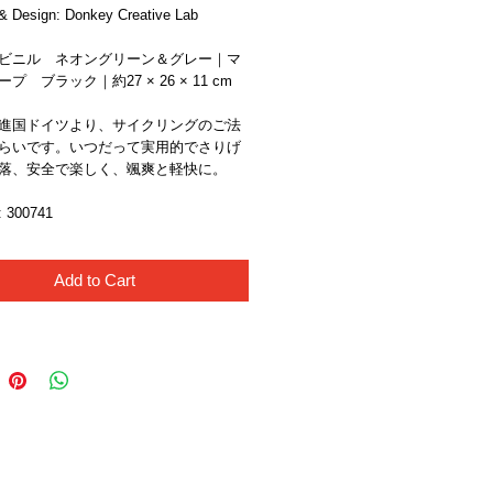
& Design: Donkey Creative Lab
ビニル　ネオングリーン＆グレー｜マ
プ　ブラック｜約27 × 26 × 11 cm
進国ドイツより、サイクリングのご法
らいです。いつだって実用的でさりげ
落、安全で楽しく、颯爽と軽快に。
300741 
Add to Cart
Like Us!