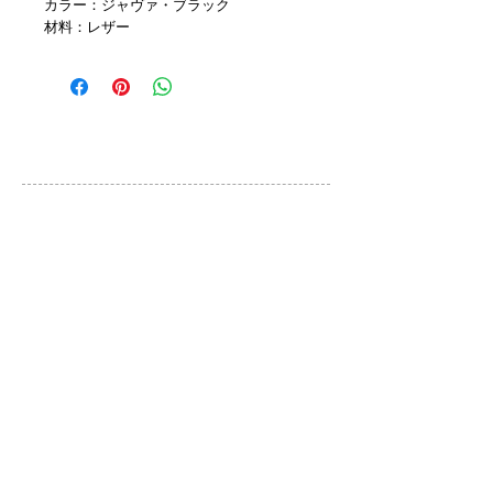
カラー：ジャヴァ・ブラック
材料：レザー
カスタマーサービス
ご利用規約
お問い合わせ
プライバシーポリシー
特定取引法に基づく表示
ブランド
QLOCKTWO
DONKEY PRODUCTS