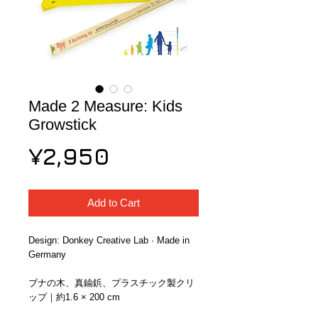
Made 2 Measure: Kids
Growstick
Price
¥2,950
Add to Cart
Design: Donkey Creative Lab · Made in 
Germany
ブナの木、真鍮鋲、プラスチック製クリ
ップ｜約1.6 × 200 cm