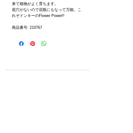
来て植物がよく育ちます。
底穴がないので花瓶にもなって万能。こ
れぞドンキーのFlower Power!!
商品番号: 210767
カスタマーサービス
ご利用規約
お問い合わせ
プライバシーポリシー
特定取引法に基づく表示
ブランド