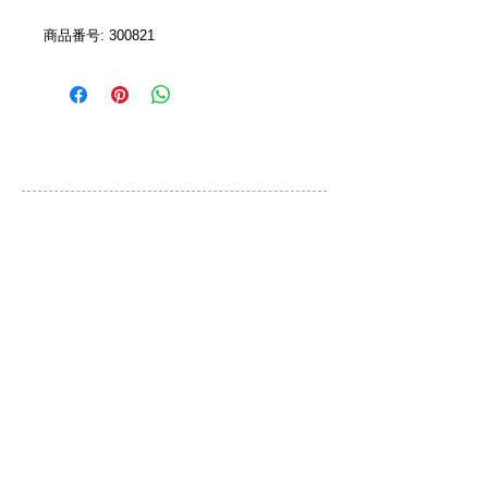
商品番号: 300821 
カスタマーサービス
ご利用規約
お問い合わせ
プライバシーポリシー
特定取引法に基づく表示
ブランド
QLOCKTWO
DONKEY PRODUCTS