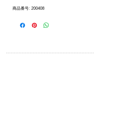
商品番号: 200408 
カスタマーサービス
ご利用規約
お問い合わせ
プライバシーポリシー
特定取引法に基づく表示
ブランド
QLOCKTWO
DONKEY PRODUCTS