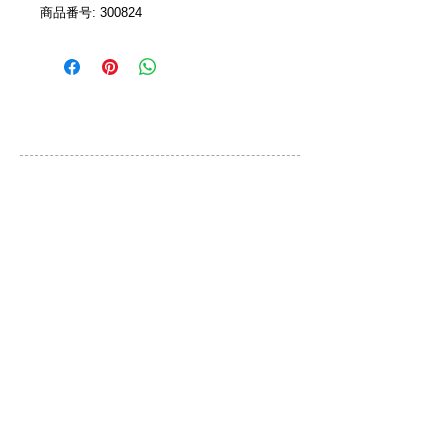
商品番号: 300824 
カスタマーサービス
ご利用規約
お問い合わせ
プライバシーポリシー
特定取引法に基づく表示
ブランド
QLOCKTWO
DONKEY PRODUCTS