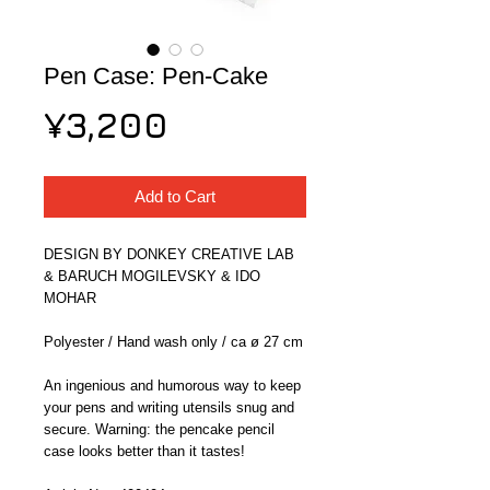
Pen Case: Pen-Cake
Price
¥3,200
Add to Cart
DESIGN BY DONKEY CREATIVE LAB 
& BARUCH MOGILEVSKY & IDO 
MOHAR
Polyester / Hand wash only / ca ø 27 cm
An ingenious and humorous way to keep 
your pens and writing utensils snug and 
secure. Warning: the pencake pencil 
case looks better than it tastes!