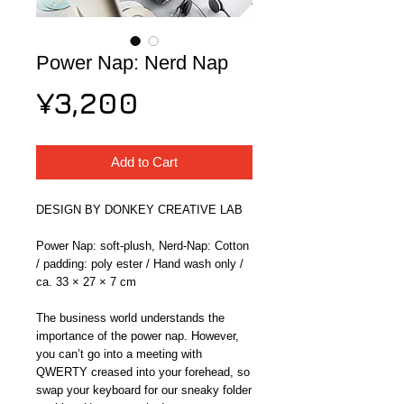
Power Nap: Nerd Nap
Price
¥3,200
Add to Cart
DESIGN BY DONKEY CREATIVE LAB
Power Nap: soft-plush, Nerd-Nap: Cotton 
/ padding: poly ester / Hand wash only / 
ca. 33 × 27 × 7 cm
The business world understands the 
importance of the power nap. However, 
you can’t go into a meeting with 
QWERTY creased into your forehead, so 
swap your keyboard for our sneaky folder 