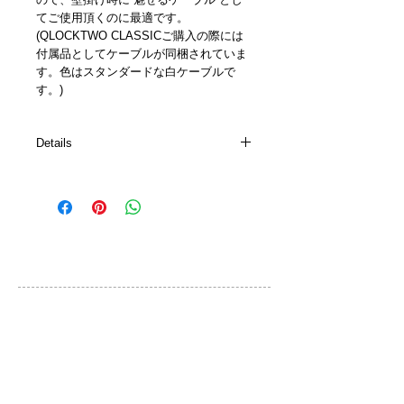
てご使用頂くのに最適です。
(QLOCKTWO CLASSICご購入の際には
付属品としてケーブルが同梱されていま
す。色はスタンダードな白ケーブルで
す。)
Details
Details
•High-quality power cable with colored
cloth cover
•Length: 3,5m / 137inch
•available in the following colors: black,
カスタマーサービス
white, red, green, purple, yellow, orange
ご利用規約
お問い合わせ
プライバシーポリシー