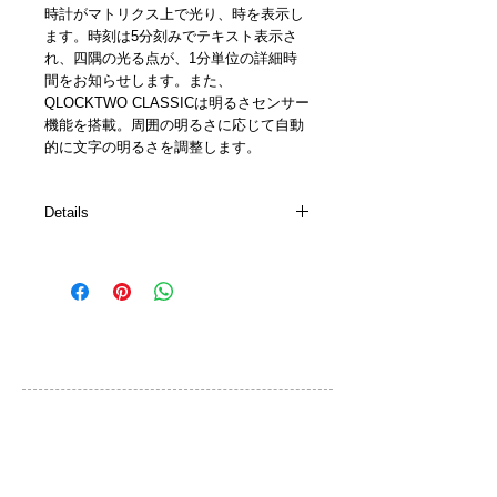
時計がマトリクス上で光り、時を表示し
ます。時刻は5分刻みでテキスト表示さ
れ、四隅の光る点が、1分単位の詳細時
間をお知らせします。また、
QLOCKTWO CLASSICは明るさセンサー
機能を搭載。周囲の明るさに応じて自動
的に文字の明るさを調整します。
Details
詳細
・合成ガラスフロントカバー(ツヤ加
工)、 多言語対応
・本体： 木製、特殊ペイント四層加工
・精密クオーツ時計、簡単な設定操作
カスタマーサービス
・秒数単位まで正確に受信する電波受信
機能 (*欧州地域のみ)
ご利用規約
・周囲の明るさに応じてLED光を自動調
整する光センサー機能付
お問い合わせ
・ウォールブラケット対応の壁掛け含む
・卓上用アクリルグラスホルダー含む(2
プライバシーポリシー