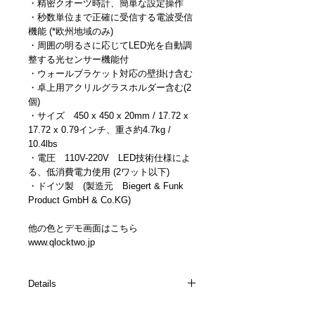
・精密クオーツ時計、簡単な設定操作
・秒数単位まで正確に受信する電波受信
機能 (*欧州地域のみ)　
・周囲の明るさに応じてLED光を自動調
整する光センサー機能付
・ウォールブラケット対応の壁掛け含む
・卓上用アクリルグラスホルダー含む(2
個)
・サイズ　450 x 450 x 20mm / 17.72 x 
17.72 x 0.79インチ、重さ約4.7kg / 
10.4lbs
・電圧　110V-220V　LED技術仕様によ
る、低消費電力使用 (2ワット以下)
・ドイツ製　(製造元　Biegert & Funk 
Product GmbH & Co.KG)
他の色とデモ画面はこちら　
www.qlocktwo.jp
Details
詳細