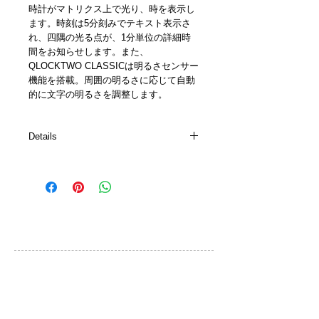
時計がマトリクス上で光り、時を表示し
ます。時刻は5分刻みでテキスト表示さ
れ、四隅の光る点が、1分単位の詳細時
間をお知らせします。また、
QLOCKTWO CLASSICは明るさセンサー
機能を搭載。周囲の明るさに応じて自動
的に文字の明るさを調整します。
Details
詳細
・変更可能フロント： ステンレススチ
ール
・本体： 木製、特殊ペイント四層加工
・精密クオーツ時計、簡単な設定操作
カスタマーサービス
・秒数単位まで正確に受信する電波受信
機能 (*欧州地域のみ)
ご利用規約
・周囲の明るさに応じてLED光を自動調
整する光センサー機能付
お問い合わせ
・ウォールブラケット対応の壁掛け含む
・卓上用アクリルグラスホルダー含む(2
プライバシーポリシー