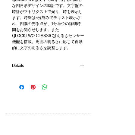
な四角形デザインの時計です。文字盤の
時計がマトリクス上で光り、時を表示し
ます。時刻は5分刻みでテキスト表示さ
れ、四隅の光る点が、1分単位の詳細時
間をお知らせします。また、
QLOCKTWO CLASSICは明るさセンサー
機能を搭載。周囲の明るさに応じて自動
的に文字の明るさを調整します。
Details
詳細
・合成ガラスフロントカバー(ツヤ加
工)、 多言語対応
・本体： 木製、特殊ペイント四層加工
・精密クオーツ時計、簡単な設定操作
カスタマーサービス
・秒数単位まで正確に受信する電波受信
機能 (*欧州地域のみ)
ご利用規約
・周囲の明るさに応じてLED光を自動調
整する光センサー機能付
お問い合わせ
・ウォールブラケット対応の壁掛け含む