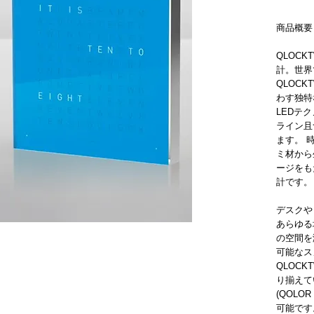
商品概要
QLOCK
計。世界
QLOCK
わす独特
LEDテ
ライン且
ます。 
ミ材から
ージをも
計です。
デスクや
あらゆる
の空間を
可能なスヌ
QLOCK
り揃えて
(QOLO
可能です