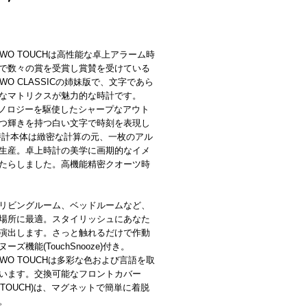
TWO TOUCHは高性能な卓上アラーム時
で数々の賞を受賞し賞賛を受けている
TWO CLASSICの姉妹版で、文字であら
なマトリクスが魅力的な時計です。
クノロジーを駆使したシャープなアウト
つ輝きを持つ白い文字で時刻を表現し
時計本体は緻密な計算の元、一枚のアル
生産。卓上時計の美学に画期的なイメ
たらしました。高機能精密クオーツ時
リビングルーム、ベッドルームなど、
場所に最適。スタイリッシュにあなた
演出します。さっと触れるだけで作動
ーズ機能(TouchSnooze)付き。
TWO TOUCHは多彩な色および言語を取
います。交換可能なフロントカバー
R TOUCH)は、マグネットで簡単に着脱
。