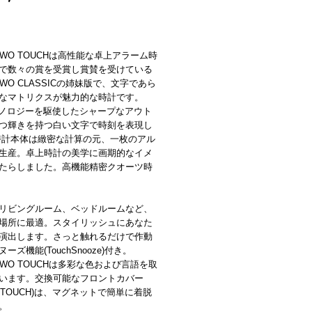
TWO TOUCHは高性能な卓上アラーム時
で数々の賞を受賞し賞賛を受けている
TWO CLASSICの姉妹版で、文字であら
なマトリクスが魅力的な時計です。
クノロジーを駆使したシャープなアウト
つ輝きを持つ白い文字で時刻を表現し
時計本体は緻密な計算の元、一枚のアル
生産。卓上時計の美学に画期的なイメ
たらしました。高機能精密クオーツ時
リビングルーム、ベッドルームなど、
場所に最適。スタイリッシュにあなた
演出します。さっと触れるだけで作動
ーズ機能(TouchSnooze)付き。
TWO TOUCHは多彩な色および言語を取
います。交換可能なフロントカバー
R TOUCH)は、マグネットで簡単に着脱
。