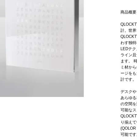
商品概要
QLOCK
計。世界
QLOCK
わす独特
LEDテ
ライン且
ます。 
ミ材から
ージをも
計です。
デスクや
あらゆる
の空間を
可能なスヌ
QLOCK
り揃えて
(QOLO
可能です