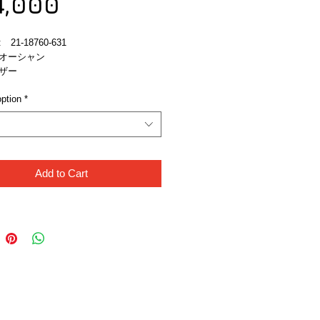
Sale
Price
4,000
Price
21-18760-631
オーシャン
ザー
ption
*
Add to Cart
Like Us!