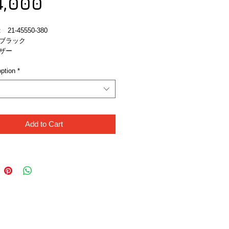
Sale
Price
4,000
Price
21-45550-380
ブラック
ザー
ption
*
Add to Cart
Like Us!