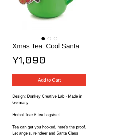
Xmas Tea: Cool Santa
Price
¥1,090
Add to Cart
Design: Donkey Creative Lab · Made in 
Germany
Herbal Tea• 6 tea bags/set
Tea can get you hooked, here's the proof. 
Let angels, reindeer and Santa Claus 