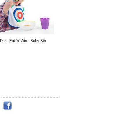
Dart: Eat 'n' Win - Baby Bib
Like Us!