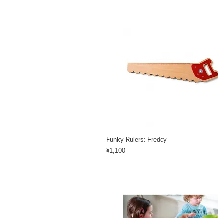
Funky Rulers: Freddy
Price
¥1,100