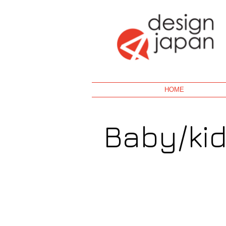
Geek
HOME
Baby/ki