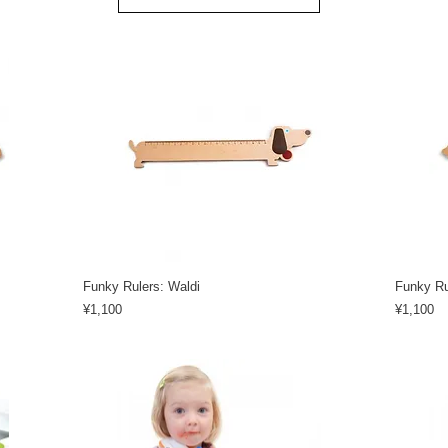
Funky Rulers: Waldi
Funky Ru
Price
Price
¥1,100
¥1,100