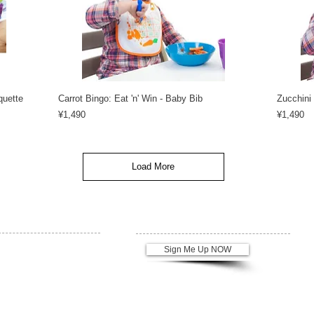
quette
Carrot Bingo: Eat 'n' Win - Baby Bib
Zucchini 
Price
Price
¥1,490
¥1,490
Load More
ブランド
ニュースレターの登録
QLOCKTWO
Sign Me Up NOW
DONKEY PRODUCTS
tausche
FILZIS
KENNEL & SCHMENGER